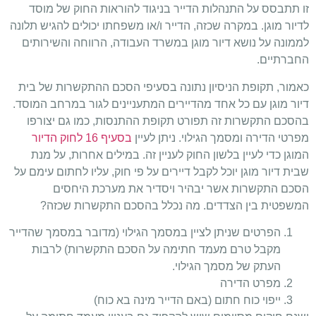
זו תתבסס על התנהלות הדייר בניגוד להוראות החוק של מוסד
לדיור מוגן. במקרה שכזה, הדייר ו/או משפחתו יכולים להגיש תלונה
לממונה על נושא דיור מוגן במשרד העבודה, הרווחה והשירותים
החברתיים.
כאמור, תקופת הניסיון נתונה בסעיפי הסכם ההתקשרות של בית
דיור מוגן עם כל אחד מהדיירים המתעניינים לגור במרחב המוסד.
בהסכם התקשרות זה תפורט תקופת ההתנסות, כמו גם יצורפו
מפרטי הדירה ומסמך הגילוי. ניתן לעיין
בסעיף 16 לחוק הדיור
המוגן כדי לעיין בלשון החוק לעניין זה. במילים אחרות, על מנת
שבית דיור מוגן יוכל לקבל דיירים על פי חוק, עליו לחתום עימם על
הסכם התקשרות אשר יבהיר ויסדיר את מערכת היחסים
המשפטית בין הצדדים. מה נכלל בהסכם התקשרות שכזה?
הפרטים שניתן לציין במסמך הגילוי (מדובר במסמך שהדייר
מקבל טרם מעמד חתימה על הסכם התקשרות) לרבות
העתק של מסמך הגילוי.
מפרט הדירה
ייפוי כוח חתום (באם הדייר מינה בא כוח)