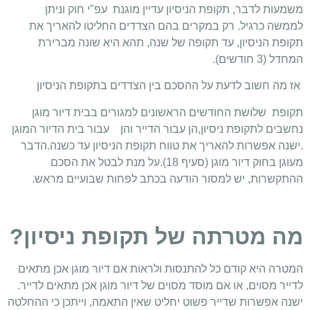
משמעות לדבר, תקופת הניסיון עדיין מוגנת עפ"י חוק וניתן
לממשה כרגיל. רק במקרים בהם הצדדים החליטו להאריך את
תקופת הניסיון, עד תקופה של שנה, תהא היא שונה מברירת
המחדל (3 חודשים).
אז מה חשוב לדעת על ההסכם בין הצדדים בתקופת הניסיון
תקופת
שלושת החודשים הראשונים למגורים בבית דיור מוגן
נחשבים לתקופת ניסיון,
הן עבור
ה
דייר והן עבור בית הדיור המוגן
.ישנה אפשרות להאריך את טווח תקופת הניסיון עד כשנה.הדבר
מעוגן בחוק דיור מוגן (סעיף 18).על מנת לבטל את הסכם
ההתקשרות, יש למסור הודעה בכתב לפחות שבועיים מראש.
מה מטרתה של תקופת ניסיון?
המטרה היא קודם כל להתנסות ולראות אם דיור מוגן אכן מתאים
לדייר מסוים, או אם מוסד מסוים של דיור מוגן אכן מתאים לדייר.
ישנה אפשרות שדייר פשוט יחליט שאין התאמה, וייתכן כי ההחלטה