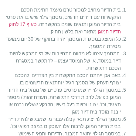
בית הדיור מחויב למסור טרם מעמד חתימת הסכם
התקשרות עם דיירים חדשים, מסמך גילוי שיש בו את פרטי
בית הדיור המוגן ותנאים שונים בהקשר זה
. סעיף 17 לחוק
הדיור המוגן
מתאר זאת בלשון החוק.
כל המוצג במסגרת המסמך יהיה בתוקף של 30 יום ממועד
מסירת המסמך.
המסמך עצמו לא מהווה התחייבות של מי המבקש להיות
דייר במוסד, או של המוסד עצמו – להתקשר במסגרת
הסכם התקשרות.
באם אכן ייחתם הסכם התקשרות בין הצדדים, להסכם
יצורף העתק של מסמך הגילוי והתנאים הרשומים בו.
במסמך הגילוי יירשמו פרטים פרטיים של מנהל בית הדיור
המוגן בפועל. לרבות דרכי התקשרות, תעודת זהות / מספר
תאגיד, וכו'. יצוינו זכויות בעל רישיון הקרקע שעליה נבנה או
ייבנה מוסד בית דיור מוגן.
מסמך הגילוי יציג תנאי קבלה עבור מי שמבקש להיות דייר
בבית הדיור המוגן. לרבות אלו העוסקים במצב רפואי וכו'.
במסמך הגילוי יתואר המבנה, הדירות ותנאי השימוש