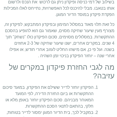
בשילוב של דמי כניסה ופיקדון ניתן גם לרכוש את הנכס ולרשום
אותו בטאבו. מבלי להיכנס לכל האפשרויות, נתייחס לאלו המכילות
הפקדת פיקדון במוסד הדיור המוגן.
כל זאת תלוי מאוד במסלול המימון ובפיקדון המתבקש, לפיקדון זה,
מצורף מעין שיעור שחיקה מסוים, שאמור גם הוא להופיע בהסכם
ההתקשרות. במסלולים מסוימים, סכום הפיקדון כולו "נשחק" תוך
4 שנים. במקרים אחרים, ישנו שיעור שחיקה של 2-3 אחוזים
בשנה. ועל פי כן, אם מישהו החליט לעזוב אחרי חודש, או אפילו
אחרי שנה – יוחזר הפיקדון בניכוי זמן השהיה .
מה לגבי החזרת פיקדון במקרים של
עזיבה?
הפיקדון יוחזר לדייר ששילם את הפיקדון, במועד סיכום
ההתקשרות או ביום החזרת הדירה, לפי המועד
המאוחר מבניהם. סכום הפיקדון יוחזר באופן מלא או
חלקי, בהתאם לתנאי הסכם ההתקשרות.
במקביל לכך, בית הדיור המוגן ימסור לדייר בטוחות,