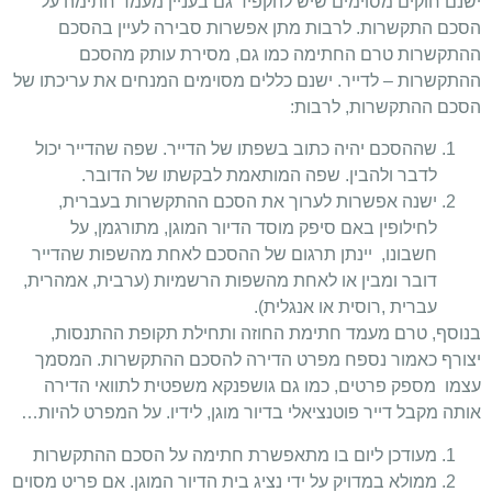
ישנם חוקים מסוימים שיש להקפיד גם בעניין מעמד חתימה על
הסכם התקשרות. לרבות מתן אפשרות סבירה לעיין בהסכם
ההתקשרות טרם החתימה כמו גם, מסירת עותק מהסכם
ההתקשרות – לדייר. ישנם כללים מסוימים המנחים את עריכתו של
הסכם ההתקשרות, לרבות:
שההסכם יהיה כתוב בשפתו של הדייר. שפה שהדייר יכול
לדבר ולהבין. שפה המותאמת לבקשתו של הדובר.
ישנה אפשרות לערוך את הסכם ההתקשרות בעברית,
לחילופין באם סיפק מוסד הדיור המוגן, מתורגמן, על
חשבונו, יינתן תרגום של ההסכם לאחת מהשפות שהדייר
דובר ומבין או לאחת מהשפות הרשמיות (ערבית, אמהרית,
עברית ,רוסית או אנגלית).
בנוסף, טרם מעמד חתימת החוזה ותחילת תקופת ההתנסות,
יצורף כאמור נספח מפרט הדירה להסכם ההתקשרות. המסמך
עצמו מספק פרטים, כמו גם גושפנקא משפטית לתוואי הדירה
אותה מקבל דייר פוטנציאלי בדיור מוגן, לידיו. על המפרט להיות…
מעודכן ליום בו מתאפשרת חתימה על הסכם ההתקשרות
ממולא במדויק על ידי נציג בית הדיור המוגן. אם פריט מסוים