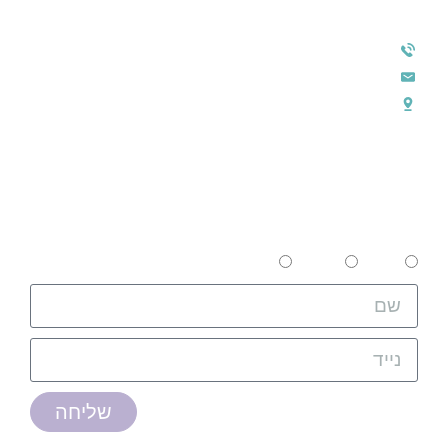
צרו קשר
טלפון: 072-3935592
מייל: info@webs.co.il
משרדי החברה: בר יהודה 52, נשר
מעוניינים ביועצת מטעמינו שתסייע
לכם?
צפון
מרכז
דרום
שליחה