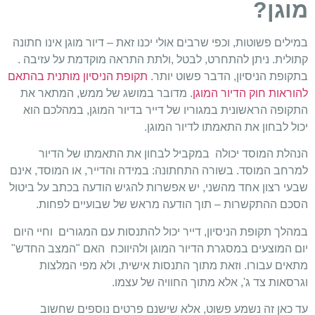
מוגן?
במילים פשוטות, וכפי שרבים אולי יכנו זאת – דיור מוגן אינו חתונה
קתולית. ניתן להתחרט, לבטל ,ולתת התראה מוקדמת על עזיבה .
בתקופת הניסיון, הדבר פשוט יותר.
תקופת הניסיון מותנית בהתאם
להוראות חוק הדיור המוגן
. מדובר במושג של ממש, המתאר את
התקופה הראשונית במגוריו של דייר בדיור המוגן, במהלכם הוא
יכול לבחון את התאמתו לדיור המוגן.
הנהלת המוסד יכולה במקביל לבחון את התאמתו של הדיור
למרחב המוסד. בשורה התחתונה: במידה והדייר, או המוסד, אינם
שבעי רצון אחד מהשני, יש אפשרות להגיש הודעה בכתב על ביטול
הסכם ההתקשרות – תוך הודעה מראש של שבועיים לפחות.
במהלך תקופת הניסיון, דייר יכול להתנסות עם המגורים וחיי היום
יום המוצעים במסגרת הדיור המוגן ולהיווכח האם "המצב החדש"
מתאים עבורו. וזאת מתוך התנסות אישית, ולא מפי המלצות
וגרסאות צד ג', אלא מתוך החוויה של עצמו.
עד כאן זה נשמע פשוט, אלא שישנם פרטים נוספים שחשוב