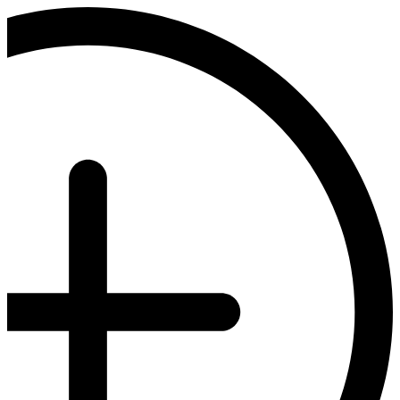
דלג
לתוכן