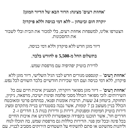
'אחוזת רעים' מציגה: הדור הבא של הדיור המוגן!
יוקרה חום וביטחון – ללא דמי כניסה וללא פיקדון!
הצטרפו אלינו, למשפחת אחוזת רעים, בלי למכור את הבית ובלי לשבור
את החסכונות.
דיור מוגן חדש ללא פיקדון וללא דמי כניסה,
בתשלום החל מ-5,500 ₪ לחודש בלבד
,
לדירת בוטיק יפהיפיה עם מרפסת שמש.
'אחוזת רֵעים'
– קונספט מגורים חדש לבני הגיל השלישי, דיור מוגן ללא
פיקדון, ללא דמי כניסה ועם דמי שכירות חודשיים בלבד השווים לכל נפש.
'אחוזת רֵעים'
– דיור מוגן מפואר ויוקרתי, המעניק איכות חיים עם כל
השירותים: לובי מפואר הכולל מסכי פלזמה ופינות ישיבה, מרפאה, ניקיון,
תחזוקה, ביטחון 24 שעות, תרבות אומנות ופנאי, במתחם פרטי ומאובטח
הכולל בניין מעוצב בן 7 קומות, אשר נבנה בסטנדרט בנייה מתקדם ומציג
דירות בוטיק חמימות ומפנקות, דירות גן ודירות בנות 1.5 חדרים ו- 2
חדרים חד', אשר תוכננו בקפידה ומאפשרות להרגיש את איכות החיים
בכל פינה ובכל זמן פנוי. הדירות כוללות גם מרפסת שמש, בה תוכלו לנוח
וליהנות מהשקט או סתם להשקיף על השטחים הירוקים מסביב לבניין, עם