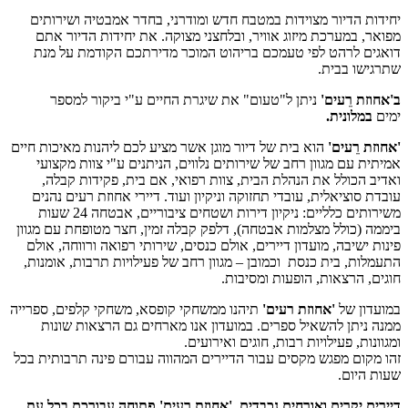
יחידות הדיור מצוידות במטבח חדש ומודרני, בחדר אמבטיה ושירותים
מפואר, במערכת מיזוג אוויר, ובלחצני מצוקה. את יחידות הדיור אתם
דואגים לרהט לפי טעמכם בריהוט המוכר מדירתכם הקודמת על מנת
שתרגישו בבית.
ב'אחוזת רֵעים'
ניתן ל"טעום" את שיגרת החיים ע"י ביקור למספר
ימים
במלונית.
'אחוזת רֵעים'
הוא בית של דיור מוגן אשר מציע לכם ליהנות מאיכות חיים
אמיתית עם מגוון רחב של שירותים נלווים, הניתנים ע"י צוות מקצועי
ואדיב הכולל את הנהלת הבית, צוות רפואי, אם בית, פקידות קבלה,
עובדת סוציאלית, עובדי תחזוקה וניקיון ועוד. דיירי אחוזת רעים נהנים
משירותים כלליים: ניקיון דירות ושטחים ציבוריים, אבטחה 24 שעות
ביממה (כולל מצלמות אבטחה), דלפק קבלה זמין, חצר מטופחת עם מגוון
פינות ישיבה, מועדון דיירים, אולם כנסים, שירותי רפואה ורווחה, אולם
התעמלות, בית כנסת וכמובן – מגוון רחב של פעילויות תרבות, אומנות,
חוגים, הרצאות, הופעות ומסיבות.
במועדון של
'אחוזת רעים'
תיהנו ממשחקי קופסא, משחקי קלפים, ספרייה
ממנה ניתן להשאיל ספרים. במועדון אנו מארחים גם הרצאות שונות
ומגוונות, פעילויות רבות, חוגים ואירועים.
זהו מקום מפגש מקסים עבור הדיירים המהווה עבורם פינה תרבותית בכל
שעות היום.
דיירים יקרים ואורחים נכבדים,
'אחוזת רעים' פתוחה עבורכם בכל עת.