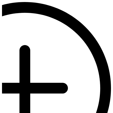
דלג
לתוכן