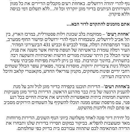
נוף להרי יהודה וירושלים. באחוזת רעים מקבלים הדיירים את כל מגוון
השירותים הניתנים בדיור מוגן יוקרתי וכל זה…ללא תשלום דמי כניסה
וללא פיקדון.
אתם מוזמנים להתקדם לדור הבא…
'אחוזת רֵעים'
– ממוקמת בלב שכונת וילות פסטורלית, במרכז הארץ, בין
תל אביב לירושלים, כשבמזרח הנוף להרי ירושלים ומישור החוף ממערב,
בעיר המתפתחת רמלה, צמוד לכביש 6 וכביש 431 הבינעירוני המהיר.
העיר רמלה עומדת בראשיתה של תנופת פיתוח אשר משנה את פניה,
שינוי הכולל בין היתר שכונות מגורים חדשות ואיכותיות והשקעה רבה
בתשתיות, בחינוך ובתרבות. כמו כן ניתן ליהנות מפיתוח סביבתי עשיר
הכולל גינות ציבוריות ירוקות, מוסדות ציבור, מפארק עופר הכולל שטחים
רחבי ידיים ופינות משחקים, מקניון עזריאלי החדש, מקאנטרי קלאב והיכל
התרבות העירוני.
ב'אחוזת רעים'
– הדירות תוכננו בקפידה כדיור מוגן לגיל זהב על מנת
להעניק הרגשה של בית כבר מהרגע הראשון. הדירות בדיור מוגן מעניקות
תחושת חמימות ביתית ומאפשרות להרגיש את איכות החיים בכל רגע
פנוי, עם מרפסת שמש ממנה תוכלו להשקיף על השטחים הירוקים מסביב
או סתם לנוח וליהנות מהשקט.
כל יחידת דיור פונה לאחד משלושה כיווני הנוף השונים, הדירות מרווחות
מאד ומעוצבות להפליא. בביקור במקום תסיירו בדירות שלנו ותבחרו את
הדירה המתאימה לכם שתהווה עבורכם בית בדיוק כפי שחלמתם.