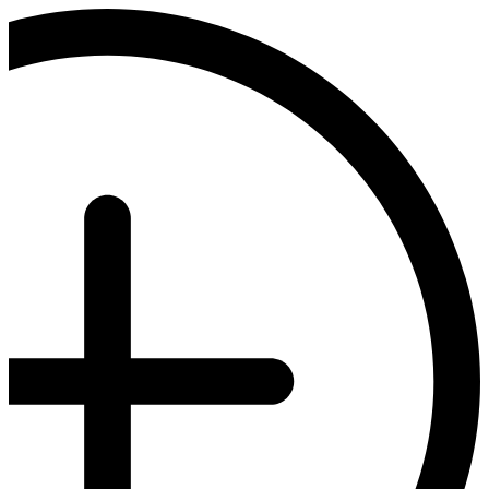
דלג
לתוכן