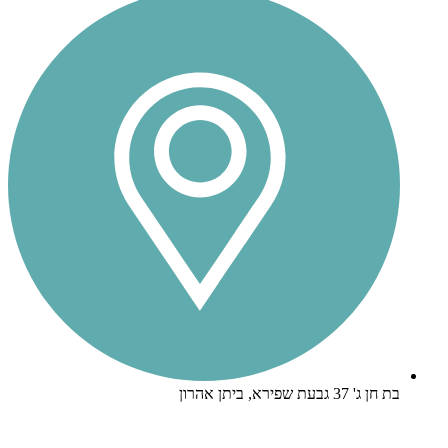
בת חן ג' 37 גבעת שפירא, ביתן אהרון