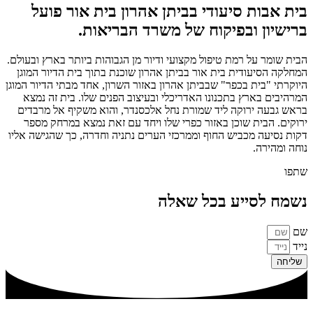
בית אבות סיעודי בביתן אהרון בית אור פועל
ברישיון ובפיקוח של משרד הבריאות.
הבית שומר על רמת טיפול מקצועי ודיור מן הגבוהות ביותר בארץ ובעולם.
המחלקה הסיעודית בית אור בביתן אהרון שוכנת בתוך בית הדיור המוגן
היוקרתי "בית בכפר" שבביתן אהרון באזור השרון, אחד מבתי הדיור המוגן
המרהיבים בארץ בתכנונו האדריכלי ובעיצוב הפנים שלו. בית זה נמצא
בראש גבעה ירוקה ליד שמורת נחל אלכסנדר, והוא משקיף אל מרבדים
ירוקים. הבית שוכן באזור כפרי שלו ויחד עם זאת נמצא במרחק מספר
דקות נסיעה מכביש החוף וממרכזי הערים נתניה וחדרה, כך שהגישה אליו
נוחה ומהירה.
שתפו
נשמח לסייע בכל שאלה
שם
נייד
שליחה