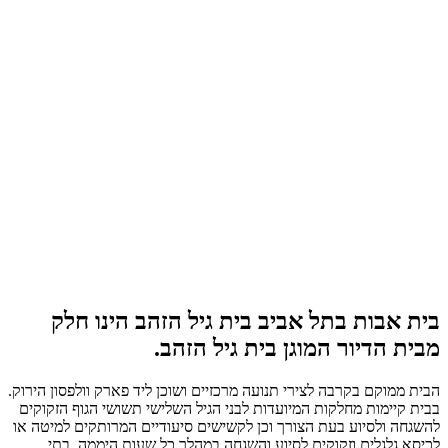
בית אבות בתל אביב בית גיל הזהב הינו חלק
מבית הדיור המוגן בית גיל הזהב.
הבית ממוקם בקרבה לצירי תנועה מרכזיים ושוכן ליד פארק וולפסון הירוק.
בבית קיימות מחלקות המיועדות לבני הגיל השלישי תשושי הגוף הזקוקים
להשגחה ולסיוע בעת הצורך וכן לקשישים סיעודיים המרותקים למיטה או
לכיסא גלגלים וזקוקים לסיוע והשגחה במהלך כל שעות היממה. בתי