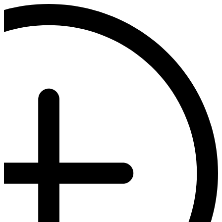
דלג
לתוכן