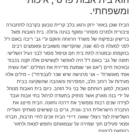
ומשפחתי.
הבית שוכן באזור ירוק ורגוע בלב קריית טבעון בקרבה לתחבורה
ציבורית ולמרכז מסחרי ומוקף בגינה גדולה. בית האבות פועל
ברישיון ובפיקוח של משרד הרווחה והוקם ע"י גב' ריבה באום ז"ל
לפני למעלה מ-40 שנה, שהקדישה משאבים ומאמצים רבים
בהקמתו ובמטרה לתת בית חם וטיפול מסור לבני הגיל השלישי.
חזונה של גב' באום ז"ל היה לאפשר לקשישים אלה זקנה בכבוד
ובאיכות חיים ("אם אני שומעת מדיירת את המילים: "את עשית
אותי מאושרת" – אני מרגישה שיש שכר לעבודתי") – מילים אלה
מעידות על רוחב הלב, המסירות והאהבה שהשקיעה בבית
האבות, למען רווחתם של בני גיל הזהב. כיום בית האבות מנוהל
על ידי בנה מארק אשר מחזיק בתעודה לניהול בתי אבות ועבד
לצידה שנים רבות וממשיך את דרכה וחזונה. הבית מייצג את
החברה הישראלית הרב-גונית, גרים בו קשישים מוותיקי העלייה
השלישית לצד ניצולי שואה. דיירי הבית זוכים לחיי תרבות, חברה
ופנאי פעילים תוך שמירה על עצמאותם וחופש לצאת ולחזור
בהתאם לרצונם.