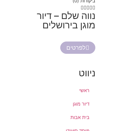
ביקורות (0)





נווה שלם – דיור
מוגן בירושלים
לפרטים
ניווט
ראשי
דיור מוגן
בית אבות
מוסד סיעודי