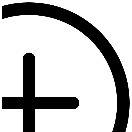
דלג
לתוכן