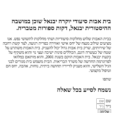
בית אבות סיעודי יוקרה יבנאל שוכן במושבה
ההיסטורית יבנאל, דקות ספורות מטבריה.
בבית האבות שלוש מחלקות סיעודיות ושתי מחלקות לתשושי נפש. אנו
מציעים שילוב מנצח של יחס אישי ואווירה כפרית רגועה, לצד קשת רחבה
של שירותים, שרק בית אבות גדול יכול להעניק. בית האבות משתרע על
שטח של כעשרה דונם, הכוללים פינות ישיבה ועצי נוי והוא משקיף על
בקעת יבנאל. בית האבות הוקם בשנת 2001, והוא מותאם במלואו
לפרוגרמה החדשה של משרד הבריאות. הבית משמש בית מגורים לבני
הגיל השלישי, והוא מעניק לדייריו תחושה ביתית, נוחות, אהבה, יחס חם
וטיפול מקצועי.
שתפו
נשמח לסייע בכל שאלה
שם
נייד
שליחה