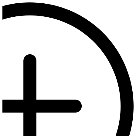
דלג
לתוכן