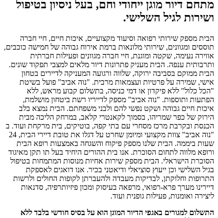
מתחם דיור מוגן ייחודי וחם, בעל ניסיון בטיפול
ושירות לגיל השלישי.
הבית מספק שירותי רפואה וסיעוד מקצועיים, איכות חיים, חיי חברה
תוססים ומגוונים, שירותי מלונאות ברמת אירוח גבוהה של חמישה כוכבים,
אווירה נעימה, שקטה ומוגנת, חיי חברה מגוונים ופעילות חברתית
ותרבותית ענפה. הבית מעניק פתרונות דיור מלאים למצבי תפקוד שונים.
הבית ממוקם בסביבה ירוקה, שלווה ורגועה המעניקה לדיירים בטחון
אישי, שמירה על פרטיות ועצמאות מרבית. "נוה אביב" פועל בשיטת
"הכל כלול" ללא פיקדון או דמי כניסה, בתשלום קבוע מראש, ללא
הפתעות ותוספות. "נוה אביב" מספק לדייריו רשת ביטחון מושלמת,
איכות חיים גבוהה ושקט נפשי להם ולבני משפחתם. הבית נמצא בלב
הירוק של כפר שמריהו, בסמוך לקאנטרי קלאב, במרחק הליכה מבית
הכנסת ובקרבת מרכז מסחרי עם בתי קפה, בוטיקים, בית מרקחת ועוד. ב
"נוה אביב" צוות מקצועי ומיומן שחרט על דגלו את טובת דיירי הבית, 24
שעות ביממה. הבית שלנו מספק פיקוח והשגחה באמצעות רופא הבית
ורופא מלווה לתחום הסוכרת. אנו בית ההורים היחיד בעל תו תקן מאיגוד
הסוכרת הישראלי. הבית מספק שירות אחיות מנוסות המתמחות בטיפול
בגיל השלישי וכן ייעוץ סוציאלי ודיאטני בכיר. אנו דואגים לאספקת
התרופות וחלוקתן, לבדיקות מעבדה ולהעברתן לקופות החולים ולרשות
דיירינו מערך פרא-רפואי, מרפאה בעיסוק ומכון פיזיותרפיה, סדנאות
ליצירה ואומנות, פעילות גופנית ועוד.
התשלום למגורים באגפי הדיור המוגן הוא על בסיס חודשי בלבד ללא