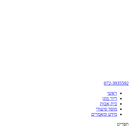
072-3935592
ראשי
דיור מוגן
בית אבות
מוסד סיעודי
מידע ומאמרים
תפריט