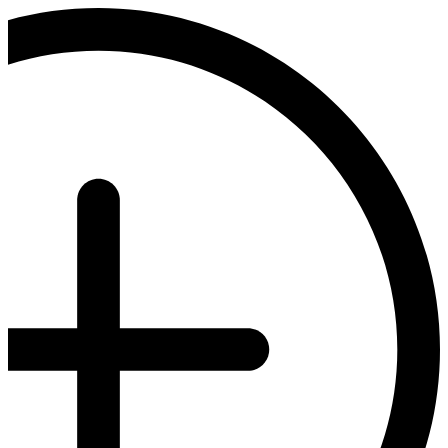
דלג
לתוכן