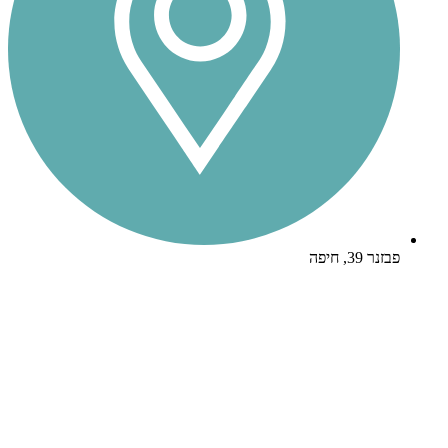
פבזנר 39, חיפה