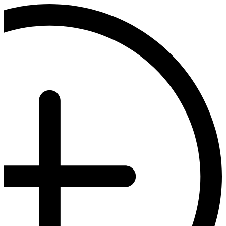
דלג
לתוכן