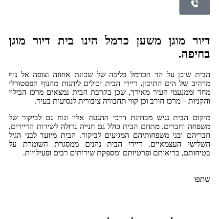
דיור מוגן משען כרמל הינו בית דיור מוגן
בחיפה.
הבית שוכן על הר הכרמל בליבה של שכונת אחוזה וצופה אל נוף
מרהיב של הים התיכון
.
דיירי הבית יכולים ליהנות מהנוף הפסטורלי
מחד וממנעמי העיר מאידך, שכן בקרבת הבית נמצאים מרכז הבילוי
והקניות – מרכז חורב וכן קווי תחבורה ציבורית לנסיעות בעיר.
מיקום הבית נגיש מבחינת דרכי ההגעה אליו ונוח גם לביקור של
משפחה וחברים. מתחם הבית כולל גם חנייה גדולה לשירות הדיירים,
חבריהם ובני משפחותיהם המגיעים לביקור. הבית מיועד לבני הגיל
השלישי העצמאיים. דיירי הבית נהנים ממסגרת השומרת על
בטיחותם, בריאותם ופרטיותם ומספקת שירותים רבים ופעילויות.
שתפו