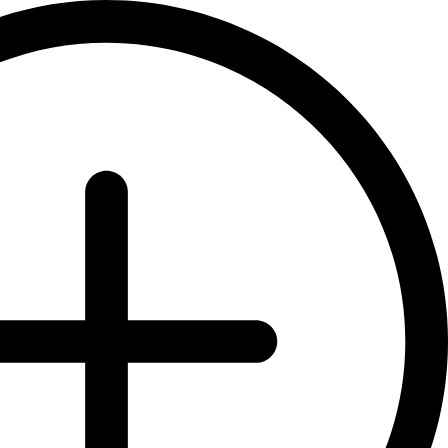
לג
תוכן