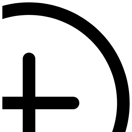
דלג
לתוכן