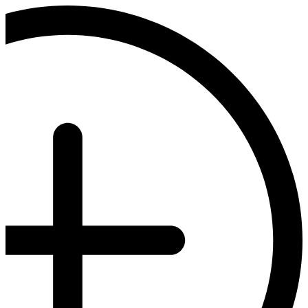
דלג
לתוכן