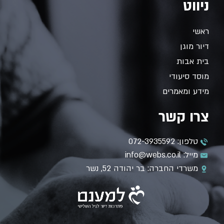
ניווט
ראשי
דיור מוגן
בית אבות
מוסד סיעודי
מידע ומאמרים
צרו קשר
טלפון: 072-3935592
מייל: info@webs.co.il
משרדי החברה: בר יהודה 52, נשר